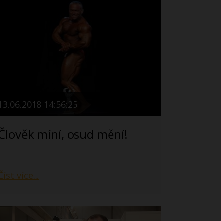
13.06.2018 14:56:25
Člověk míní, osud mění!
Číst více...