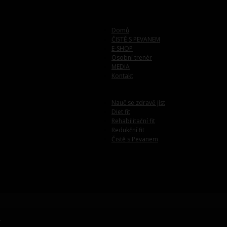
Domů
ČISTĚ S PEVANEM
E-SHOP
Osobní trenér
MEDIA
Kontakt
Nauč se zdravě jíst
Diet fit
Rehabilitační fit
Redukční fit
Čistě s Pevanem
.