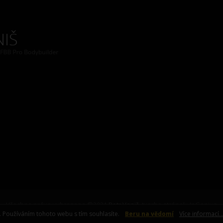
Všechna práva vyhrazena ©2021
Petr Vaniš
, tvorba stránek: InGenius
. Používáním tohoto webu s tím souhlasíte.
Beru na vědomí
Více informací..