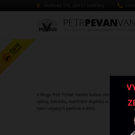
Sedlecká 570, 264 01 Sedlčany
+420
V blogu Petr PeVan Vaniše budou velmi zajímavé člán
výživy, tréninku, nutričních doplňků a další. Budou
tam i nějakých perliček a drbů.