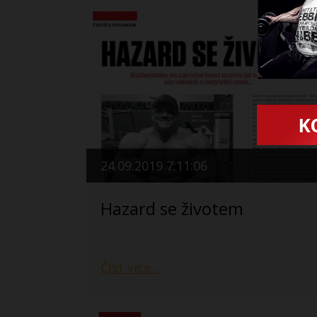
24.09.2019 7:11:06
Hazard se životem
Číst více...