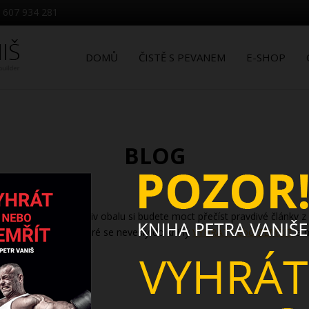
 607 934 281
DOMŮ
ČISTĚ S PEVANEM
E-SHOP
BLOG
ky. Bez jakéhokoliv obalu si budete moct přečíst pravdivé články z obl
 zde také příběhy, které se nevešly do knihy
VYHRÁT nebo ZEMŘÍT
a m