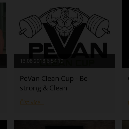
13.08.2018 6:54:19
PeVan Clean Cup - Be
strong & Clean
Číst více...