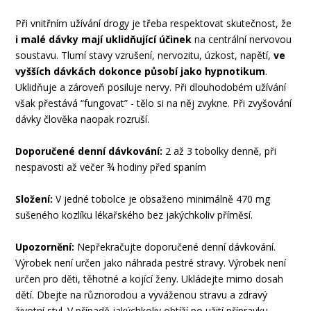
Při vnitřním užívání drogy je třeba respektovat skutečnost, že
i malé dávky mají uklidňující účinek
na centrální nervovou
soustavu. Tlumí stavy vzrušení, nervozitu, úzkost, napětí,
ve
vyšších dávkách dokonce působí jako hypnotikum
.
Uklidňuje a zároveň posiluje nervy. Při dlouhodobém užívání
však přestává “fungovat” - tělo si na něj zvykne. Při zvyšování
dávky člověka naopak rozruší.
Doporučené denní dávkování:
2 až 3 tobolky denně, při
nespavosti až večer ¾ hodiny před spaním
Složení:
V jedné tobolce je obsaženo minimálně 470 mg
sušeného kozlíku lékařského bez jakýchkoliv příměsí.
Upozornění:
Nepřekračujte doporučené denní dávkování.
Výrobek není určen jako náhrada pestré stravy. Výrobek není
určen pro děti, těhotné a kojící ženy. Ukládejte mimo dosah
dětí. Dbejte na různorodou a vyváženou stravu a zdravý
životní styl. V případě jakýchkoliv obtíží po užití přípravku