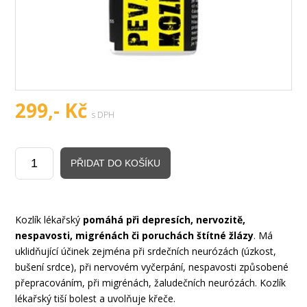
299,- Kč
s DPH
Kozlík lékařský
pomáhá při depresích, nervozitě,
nespavosti, migrénách či poruchách štítné žlázy
. Má
uklidňující účinek zejména při srdečních neurózách (úzkost,
bušení srdce), při nervovém vyčerpání, nespavosti způsobené
přepracováním, při migrénách, žaludečních neurózách. Kozlík
lékařský tiší bolest a uvolňuje křeče.