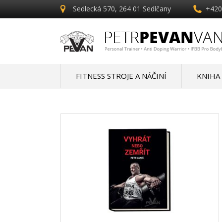
Sedlecká 570, 264 01 Sedlčany
+420
FITNESS STROJE A NÁČINÍ
KNIHA