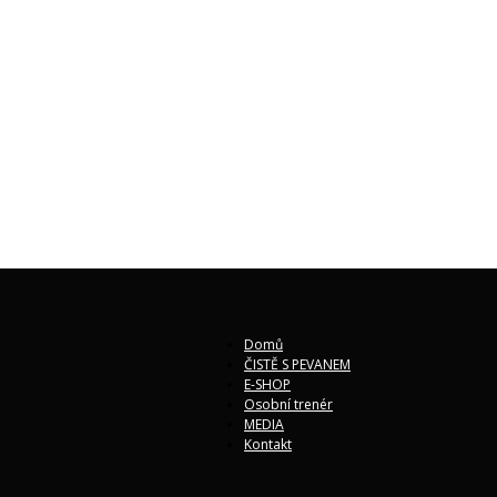
Domů
ČISTĚ S PEVANEM
E-SHOP
Osobní trenér
MEDIA
Kontakt