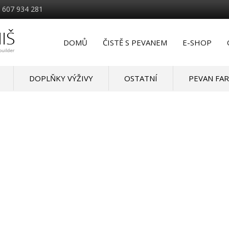
 607 934 281
DOMŮ
ČISTĚ S PEVANEM
E-SHOP
DOPLŇKY VÝŽIVY
OSTATNÍ
PEVAN FA