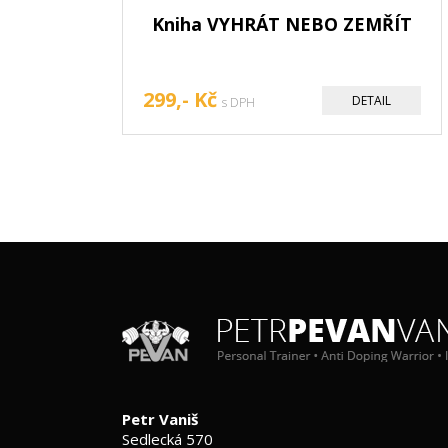
Kniha VYHRÁT NEBO ZEMŘÍT
299,- Kč
DETAIL
s DPH
Petr Vaniš
Sedlecká 570